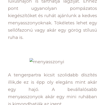
luxushajón is tarthatja lagziját. Ehhez
pont ugyanolyan pompázatos
kiegészítőket és ruhát ajánlunk a kedves
menyasszonyoknak. Tökéletes lehet egy
sellőfazonú vagy akár egy görög stílusú
ruha is.
A tengerpartra kicsit szolidabb díszítés
illik,de ez is épp oly elegáns mint akár
egy hajó. A bevállalósabb
menyasszonyok akár egy mini ruhában
is kimondhatják az igent.