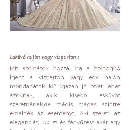
Esküvő hajón vagy vízparton :
Mit szólnátok hozzá, ha a boldogító
igent a vízparton vagy egy hajón
mondanátok ki? Igazán jó ötlet lehet
azoknak, akik kisebb esküvőt
szeretnének,de mégis magas szintre
emelnék az eseményt. Aki szereti az
eleganciát, luxust és fényűzést akár egy