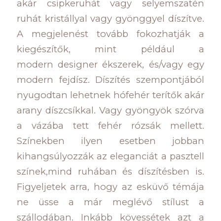
akár csipkeruhát vagy selyemszatén
ruhát kristállyal vagy gyönggyel díszítve.
A megjelenést tovább fokozhatják a
kiegészítők, mint például a
modern designer ékszerek, és/vagy egy
modern fejdísz. Díszítés szempontjából
nyugodtan lehetnek hófehér terítők akár
arany díszcsíkkal. Vagy gyöngyök szórva
a vázába tett fehér rózsák mellett.
Színekben ilyen esetben jobban
kihangsúlyozzák az eleganciát a pasztell
színek,mind ruhában és díszítésben is.
Figyeljetek arra, hogy az esküvő témája
ne üsse a már meglévő stílust a
szállodában. Inkább kövessétek azt a