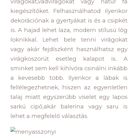
virágokat,vadvirágokat vagy natúr fa
kiegészítőket. Felhasználhatod ilyenkor
dekorációnak a gyertyákat is és a csipkét
is. A hajad lehet laza, modern stílusú lóg
loknikkal. Lehet bele tenni virágokat
vagy akár fejdíszként használhatsz egy
virágkoszorút esetleg kalapot is. A
sminket sem kell kihívóra csinálni inkább
a kevesebb több. Ilyenkor a lábak is
fellélegezhetnek, hiszen az egyenletlen
talaj miatt egyszerűbb viselet egy lapos
sarkú cipő,akár balerina vagy saru is
lehet a megfelelő választás.