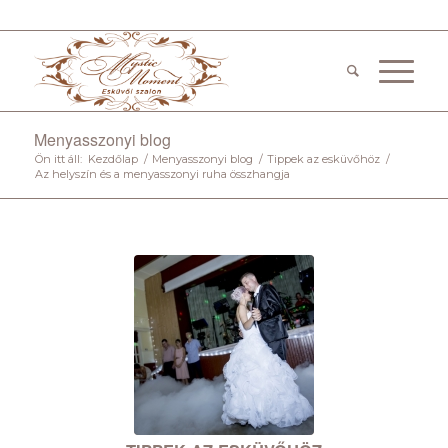
Menyasszonyi blog
Ön itt áll:
Kezdőlap
/
Menyasszonyi blog
/
Tippek az esküvőhöz
/
Az helyszín és a menyasszonyi ruha összhangja