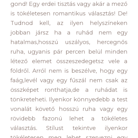
gond! Egy erdei tisztás vagy akár a mező
is tökéletesen romantikus választás! De!
Tudnod kell, az ilyen helyszíneken
jobban jársz ha a ruhád nem egy
hatalmas,hosszú uszályos, hercegnős
ruha, ugyanis pár percen belül minden
létező elemet összeszedegetsz vele a
földről. Arról nem is beszélve, hogy egy
faág,levél vagy egy fűszál nem csak az
összképet ronthatja,de a ruhádat is
tönkreteheti. Ilyenkor könnyedebb a test
vonalát követő hosszú ruha vagy egy
rövidebb fazonú lehet a tökéletes
választás. Stílust tekintve ilyenkor
tökéletesen meg lehet szervezni egy